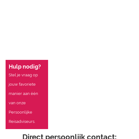
Hulp nodig?
Stel je vraag op
jouw favoriete
manier aan één
van onze
Persoonlijke
Reisadviseurs.
Direct persoonlijk contact: