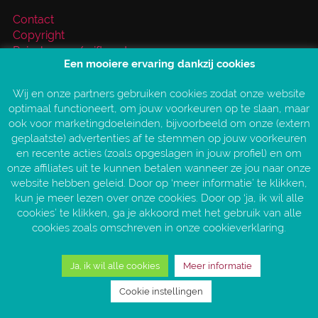
Contact
Copyright
Reischeque / giftcard
Een mooiere ervaring dankzij cookies
Over VakantieXperts
Privacy- en cookieverklaring
Wij en onze partners gebruiken cookies zodat onze website
Service en vragen
optimaal functioneert, om jouw voorkeuren op te slaan, maar
Vind jouw VakantieXpert
ook voor marketingdoeleinden, bijvoorbeeld om onze (extern
Vacatures
geplaatste) advertenties af te stemmen op jouw voorkeuren
AANGESLOTEN BIJ:
en recente acties (zoals opgeslagen in jouw profiel) en om
onze affiliates uit te kunnen betalen wanneer ze jou naar onze
website hebben geleid. Door op ‘meer informatie’ te klikken,
kun je meer lezen over onze cookies. Door op ‘ja, ik wil alle
cookies’ te klikken, ga je akkoord met het gebruik van alle
cookies zoals omschreven in onze cookieverklaring.
Ja, ik wil alle cookies
Meer informatie
Copyright © 2026 VakantieXperts
Cookie instellingen