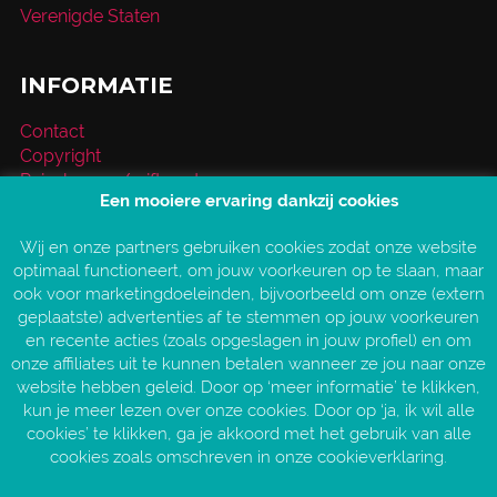
Verenigde Staten
INFORMATIE
Contact
Copyright
Reischeque / giftcard
Een mooiere ervaring dankzij cookies
Over VakantieXperts
Privacy- en cookieverklaring
Wij en onze partners gebruiken cookies zodat onze website
Service en vragen
optimaal functioneert, om jouw voorkeuren op te slaan, maar
Vind jouw VakantieXpert
ook voor marketingdoeleinden, bijvoorbeeld om onze (extern
Vacatures
geplaatste) advertenties af te stemmen op jouw voorkeuren
AANGESLOTEN BIJ:
en recente acties (zoals opgeslagen in jouw profiel) en om
onze affiliates uit te kunnen betalen wanneer ze jou naar onze
website hebben geleid. Door op ‘meer informatie’ te klikken,
kun je meer lezen over onze cookies. Door op ‘ja, ik wil alle
cookies’ te klikken, ga je akkoord met het gebruik van alle
cookies zoals omschreven in onze cookieverklaring.