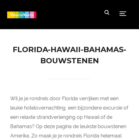
Toggle
FLORIDA-HAWAII-BAHAMAS-
BOUWSTENEN
Wil je je rondreis door Florida verrijken met een
leuke hotelovernachting, een bijzondere excursie of
een relaxte strandverlenging op Hawaii of de
Bahamas? Op deze pagina de leukste bouwstenen
Amerika. Zo maak je je rondreis Florida helemaal