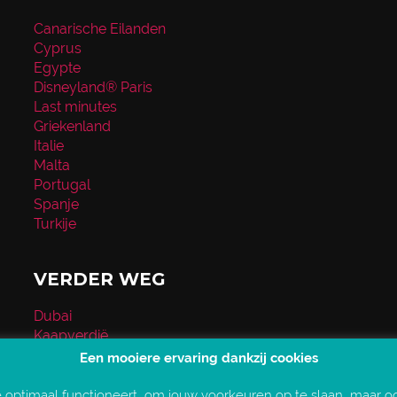
Canarische Eilanden
Cyprus
Egypte
Disneyland® Paris
Last minutes
Griekenland
Italie
Malta
Portugal
Spanje
Turkije
VERDER WEG
Dubai
Kaapverdië
Kenia
Een mooiere ervaring dankzij cookies
Malediven
Verenigde Staten
e optimaal functioneert, om jouw voorkeuren op te slaan, maar o