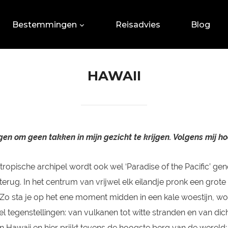
Bestemmingen
Reisadvies
Blog
HAWAII
en om geen takken in mijn gezicht te krijgen. Volgens mij hoo
ropische archipel wordt ook wel ‘Paradise of the Pacific’ gen
ed terug. In het centrum van vrijwel elk eilandje pronk een gr
o sta je op het ene moment midden in een kale woestijn, worst
el tegenstellingen: van vulkanen tot witte stranden en van dic
n Hawaii en hier prijkt tevens de hoogste berg van de werel