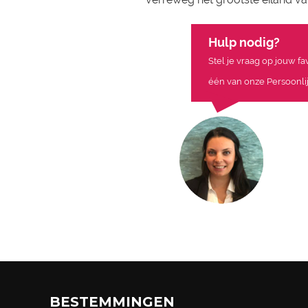
Hulp nodig?
Stel je vraag op jouw f
één van onze Persoonlij
BESTEMMINGEN