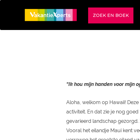
ZOEK EN BOEK
“Ik hou mijn handen voor mijn og
Aloha, welkom op Hawaii! Deze t
activiteit. En dat zie je nog go
gevarieerd landschap gezorgd. Z
Vooral het eilandje Maui kent ve
verreweg het grootste eiland va