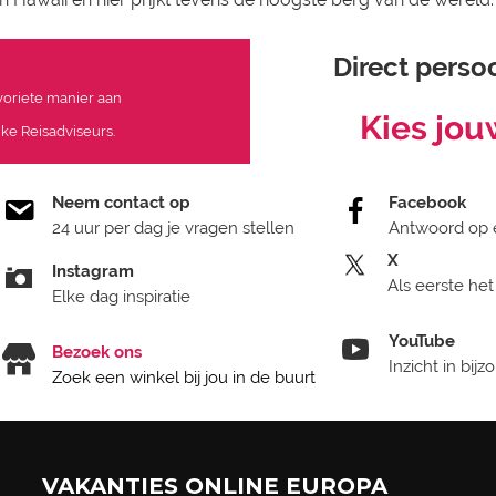
Direct persoo
avoriete manier aan
Kies jou
ke Reisadviseurs.
Neem contact op
Facebook
24 uur per dag je vragen stellen
Antwoord op 
X
Instagram
Als eerste het
Elke dag inspiratie
YouTube
Bezoek ons
Inzicht in bij
Zoek een winkel bij jou in de buurt
VAKANTIES ONLINE EUROPA