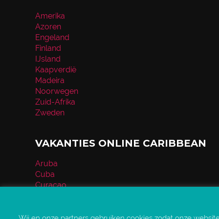
Amerika
Azoren
Engeland
Finland
IJsland
Kaapverdië
Madeira
Noorwegen
Zuid-Afrika
Zweden
VAKANTIES ONLINE CARIBBEAN
Aruba
Cuba
Curaçao
Dominicaanse Republiek
Mexico
Jamaica
Wij en onze partners gebruiken cookies zodat onze websit