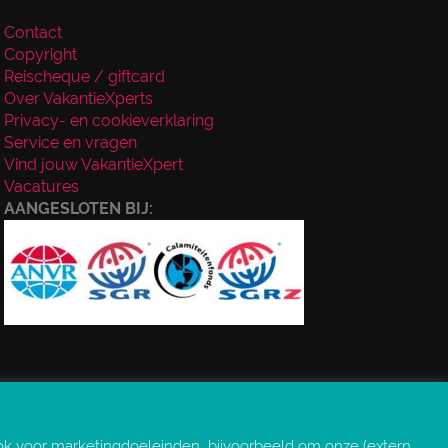
Contact
Copyright
Reischeque / giftcard
Over VakantieXperts
Privacy- en cookieverklaring
Service en vragen
Vind jouw VakantieXpert
Vacatures
AANGESLOTEN BIJ:
ok voor marketingdoeleinden, bijvoorbeeld om onze (extern