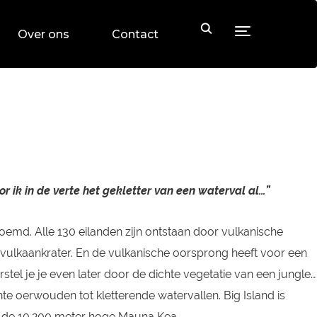
Toggle sideb
Over ons
Contact
r ik in de verte het gekletter van een waterval al…”
oemd. Alle 130 eilanden zijn ontstaan door vulkanische
ote vulkaankrater. En de vulkanische oorsprong heeft voor een
el je je even later door de dichte vegetatie van een jungle…
hte oerwouden tot kletterende watervallen. Big Island is
d: de 10.200 meter hoge Mauna Kea.