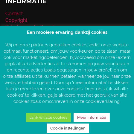
INFORMATIE
Contact
Copyright
Reischeque / giftcard
Een mooiere ervaring dankzij cookies
Over VakantieXperts
Privacy- en cookieverklaring
Wij en onze partners gebruiken cookies zodat onze website
Service en vragen
optimaal functioneert, om jouw voorkeuren op te slaan, maar
Vind jouw VakantieXpert
ook voor marketingdoeleinden, bijvoorbeeld om onze (extern
Vacatures
geplaatste) advertenties af te stemmen op jouw voorkeuren
AANGESLOTEN BIJ:
en recente acties (zoals opgeslagen in jouw profiel) en om
onze affiliates uit te kunnen betalen wanneer ze jou naar onze
website hebben geleid. Door op ‘meer informatie’ te klikken,
kun je meer lezen over onze cookies. Door op ‘ja, ik wil alle
cookies’ te klikken, ga je akkoord met het gebruik van alle
cookies zoals omschreven in onze cookieverklaring.
Ja, ik wil alle cookies
Meer informatie
Copyright © 2026 VakantieXperts
Cookie instellingen