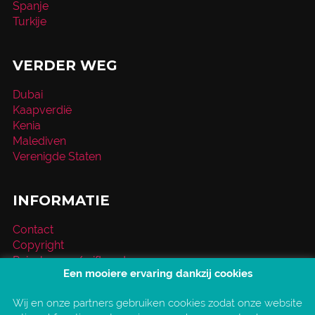
Spanje
Turkije
VERDER WEG
Dubai
Kaapverdië
Kenia
Malediven
Verenigde Staten
INFORMATIE
Contact
Copyright
Reischeque / giftcard
Een mooiere ervaring dankzij cookies
Over VakantieXperts
Privacy- en cookieverklaring
Wij en onze partners gebruiken cookies zodat onze website
Service en vragen