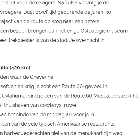
rdeel voor de reizigers. Na Tulsa vervolg je de
 vroegere ‘Dust Bowl’ tijd gedurende de jaren ‘30
raject van de route op weg naar een betere
e een bezoek brengen aan het enige Osteologie museum
en trekpleister is van de stad. Je overnacht in
illo (420 km)
ieden waar de Cheyenne
eefden en krijg je echt een Route 66-gevoel. In
aat Oklahoma, vind je één van de Route 66 Musea. Je steekt hie
as, thuishaven van cowboys, ruwe
Aan het einde van de middag arriveer je in
in één van de vele typisch Amerikaanse restaurants,
n barbecuegerechten niet van de menukaart zijn weg