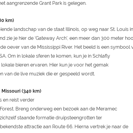
n het aangrenzende Grant Park is gelegen.
480 km)
oiende landschap van de staat Illinois, op weg naar St. Louis i
and zie je hier de ‘Gateway Arch’, een meer dan 300 meter ho
de oever van de Mississippi River. Het beeld is een symbool 
USA.
Om in lokale sferen te komen, kun je in Schlafly
 lokale bieren ervaren. Hier kun je voor het gemak
en van de live muziek die er gespeeld wordt.
, Missouri (340 km)
s en reist verder
l Forest. Breng onderweg een bezoek aan de Meramec
 zichzelf staande formatie druipsteengrotten ter
kendste attractie aan Route 66. Hierna vertrek je naar de