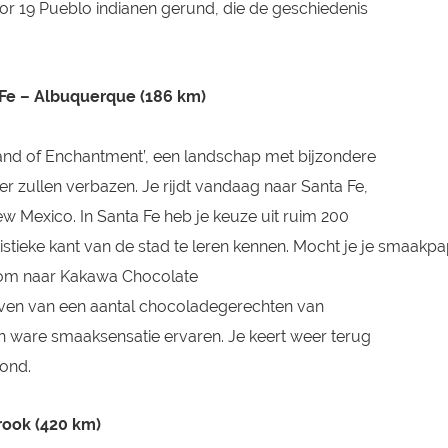
or 19 Pueblo indianen gerund, die de geschiedenis
 Fe – Albuquerque (186 km)
Land of Enchantment’, een landschap met bijzondere
er zullen verbazen. Je rijdt vandaag naar Santa Fe,
ew Mexico. In Santa Fe heb je keuze uit ruim 200
stieke kant van de stad te leren kennen. Mocht je je smaakpap
ip om naar Kakawa Chocolate
even van een aantal chocoladegerechten van
een ware smaaksensatie ervaren. Je keert weer terug
ond.
rook (420 km)