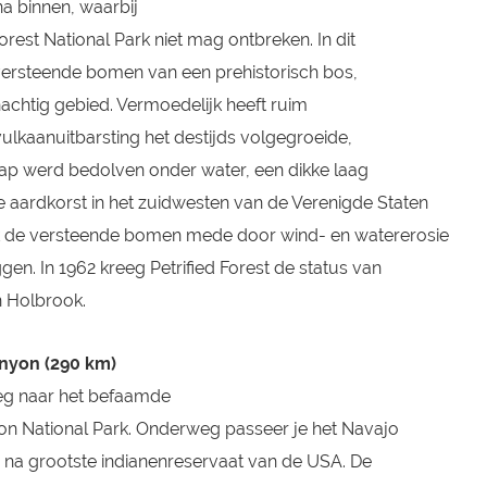
na binnen, waarbij
orest National Park niet mag ontbreken. In dit
 versteende bomen van een prehistorisch bos,
achtig gebied. Vermoedelijk heeft ruim
ulkaanuitbarsting het destijds volgegroeide,
ap werd bedolven onder water, een dikke laag
 aardkorst in het zuidwesten van de Verenigde Staten
k de versteende bomen mede door wind- en watererosie
gen. In 1962 kreeg Petrified Forest de status van
n Holbrook.
anyon (290 km)
weg naar het befaamde
n National Park. Onderweg passeer je het Navajo
n na grootste indianenreservaat van de USA. De