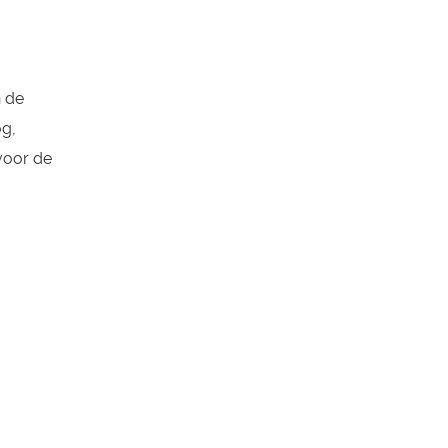
n de
og,
voor de