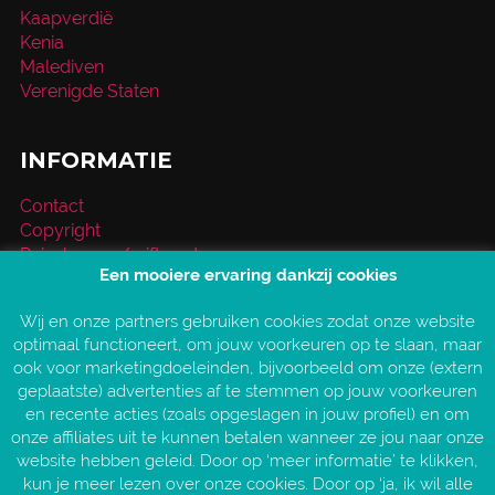
Kaapverdië
Kenia
Malediven
Verenigde Staten
INFORMATIE
Contact
Copyright
Reischeque / giftcard
Een mooiere ervaring dankzij cookies
Over VakantieXperts
Privacy- en cookieverklaring
Wij en onze partners gebruiken cookies zodat onze website
Service en vragen
optimaal functioneert, om jouw voorkeuren op te slaan, maar
Vind jouw VakantieXpert
ook voor marketingdoeleinden, bijvoorbeeld om onze (extern
Vacatures
geplaatste) advertenties af te stemmen op jouw voorkeuren
AANGESLOTEN BIJ:
en recente acties (zoals opgeslagen in jouw profiel) en om
onze affiliates uit te kunnen betalen wanneer ze jou naar onze
website hebben geleid. Door op ‘meer informatie’ te klikken,
kun je meer lezen over onze cookies. Door op ‘ja, ik wil alle