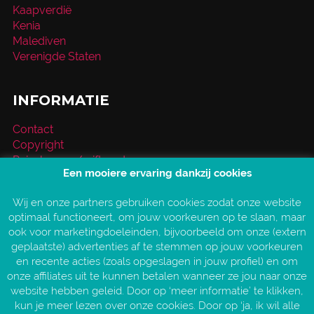
Kaapverdië
Kenia
Malediven
Verenigde Staten
INFORMATIE
Contact
Copyright
Reischeque / giftcard
Een mooiere ervaring dankzij cookies
Over VakantieXperts
Privacy- en cookieverklaring
Wij en onze partners gebruiken cookies zodat onze website
Service en vragen
optimaal functioneert, om jouw voorkeuren op te slaan, maar
Vind jouw VakantieXpert
ook voor marketingdoeleinden, bijvoorbeeld om onze (extern
Vacatures
geplaatste) advertenties af te stemmen op jouw voorkeuren
AANGESLOTEN BIJ:
en recente acties (zoals opgeslagen in jouw profiel) en om
onze affiliates uit te kunnen betalen wanneer ze jou naar onze
website hebben geleid. Door op ‘meer informatie’ te klikken,
kun je meer lezen over onze cookies. Door op ‘ja, ik wil alle