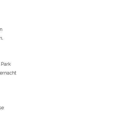
en
n.
 Park
vernacht
se