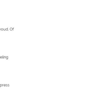
woud. Of
eling
mpress