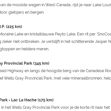
 van de mooiste wegen in West-Canada, rijd je naar Lake Loui
or gletsjers en bergen.
.P. (225 km)
oraine Lake en kristalblauwe Peyto Lake. Een rit per ‘SnoCo
eker niet ontbreken. Je verblijft in het schitterende Jasper N
gtoppen en heldere meren.
ay Provincial Park (345 km)
head Highway en langs de hoogste berg van de Canadese Roc
het Wells Gray Provincial Park, met vele mineraalbronnen, hel
 Park › Lac La Hache (175 km)
n het Wells Gray Provincial Park voor je de korte rit naar het