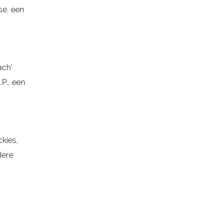
se, een
ach’
.P., een
kies,
dere