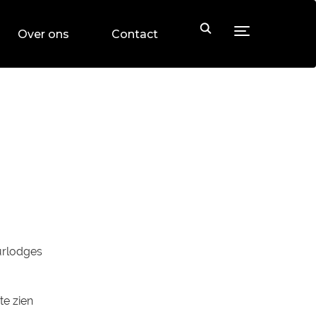
Toggle sideb
Over ons
Contact
urlodges
te zien