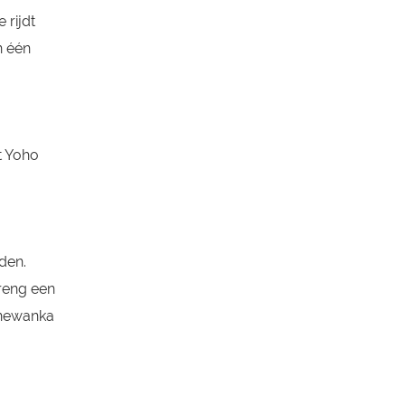
 rijdt
n één
t Yoho
den.
Breng een
nnewanka