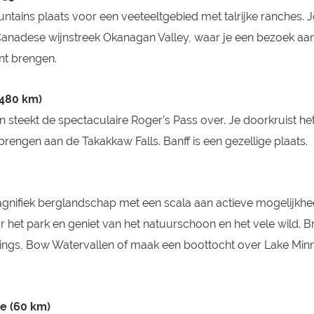
ins plaats voor een veeteeltgebied met talrijke ranches. Je
Canadese wijnstreek Okanagan Valley, waar je een bezoek aa
nt brengen.
(480 km)
 en steekt de spectaculaire Roger’s Pass over. Je doorkruist he
brengen aan de Takakkaw Falls. Banff is een gezellige plaats.
 magnifiek berglandschap met een scala aan actieve mogelijkhe
r het park en geniet van het natuurschoon en het vele wild. 
ings, Bow Watervallen of maak een boottocht over Lake Mi
se (60 km)