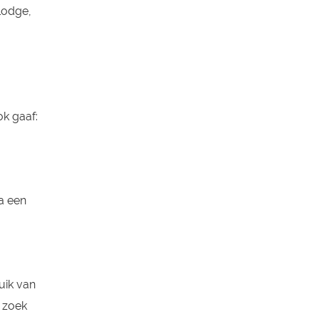
Lodge,
ok gaaf:
a een
uik van
p zoek