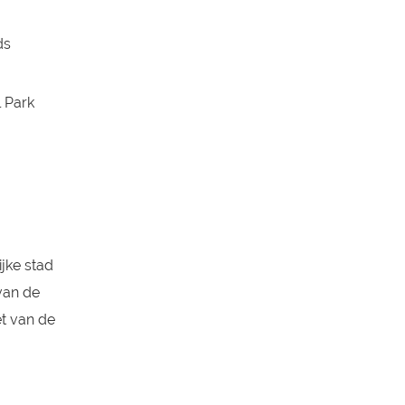
ds
l Park
ijke stad
van de
et van de