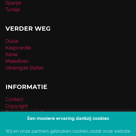
Spanje
Turkije
VERDER WEG
Dubai
Kaapverdië
Kenia
Malediven
Verenigde Staten
INFORMATIE
Contact
Copyright
Reischeque / giftcard
Een mooiere ervaring dankzij cookies
Over VakantieXperts
Privacy- en cookieverklaring
Wij en onze partners gebruiken cookies zodat onze website
Service en vragen