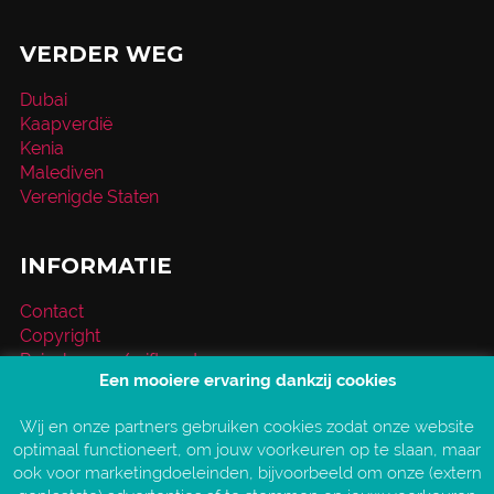
VERDER WEG
Dubai
Kaapverdië
Kenia
Malediven
Verenigde Staten
INFORMATIE
Contact
Copyright
Reischeque / giftcard
Een mooiere ervaring dankzij cookies
Over VakantieXperts
Privacy- en cookieverklaring
Wij en onze partners gebruiken cookies zodat onze website
Service en vragen
optimaal functioneert, om jouw voorkeuren op te slaan, maar
Vind jouw VakantieXpert
ook voor marketingdoeleinden, bijvoorbeeld om onze (extern
Vacatures