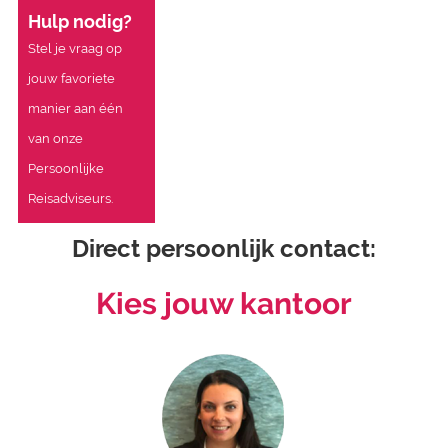
Hulp nodig?
Stel je vraag op
jouw favoriete
manier aan één
van onze
Persoonlijke
Reisadviseurs.
Direct persoonlijk contact:
Kies jouw kantoor