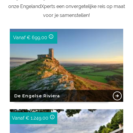
onze EngelandXperts een onvergetelijke reis op maat
voor je samenstellen!
info_outline
Vanaf
€ 699,00
De Engelse Riviera
info_outline
Vanaf
€ 1.249,00