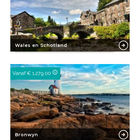
Wales en Schotland
info_outline
Vanaf
€ 1.279,00
Bronwyn