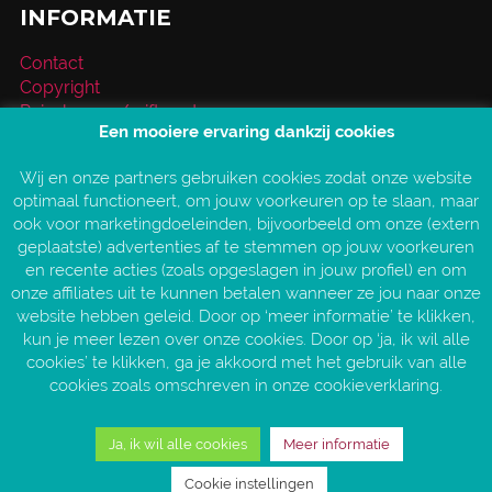
INFORMATIE
Contact
Copyright
Reischeque / giftcard
Een mooiere ervaring dankzij cookies
Over VakantieXperts
Privacy- en cookieverklaring
Wij en onze partners gebruiken cookies zodat onze website
Service en vragen
optimaal functioneert, om jouw voorkeuren op te slaan, maar
Vind jouw VakantieXpert
ook voor marketingdoeleinden, bijvoorbeeld om onze (extern
Vacatures
geplaatste) advertenties af te stemmen op jouw voorkeuren
AANGESLOTEN BIJ:
en recente acties (zoals opgeslagen in jouw profiel) en om
onze affiliates uit te kunnen betalen wanneer ze jou naar onze
website hebben geleid. Door op ‘meer informatie’ te klikken,
kun je meer lezen over onze cookies. Door op ‘ja, ik wil alle
cookies’ te klikken, ga je akkoord met het gebruik van alle
cookies zoals omschreven in onze cookieverklaring.
Ja, ik wil alle cookies
Meer informatie
Copyright © 2026 VakantieXperts
Cookie instellingen