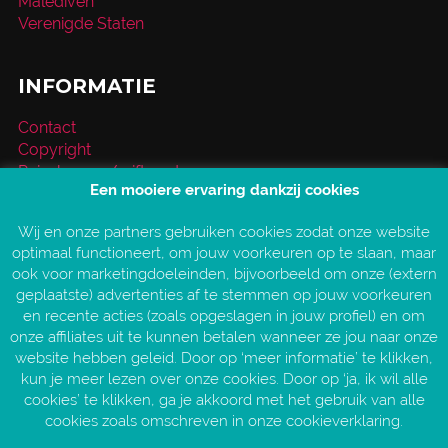
Malediven
Verenigde Staten
INFORMATIE
Contact
Copyright
Reischeque / giftcard
Een mooiere ervaring dankzij cookies
Over VakantieXperts
Privacy- en cookieverklaring
Wij en onze partners gebruiken cookies zodat onze website
Service en vragen
optimaal functioneert, om jouw voorkeuren op te slaan, maar
Vind jouw VakantieXpert
ook voor marketingdoeleinden, bijvoorbeeld om onze (extern
Vacatures
geplaatste) advertenties af te stemmen op jouw voorkeuren
AANGESLOTEN BIJ:
en recente acties (zoals opgeslagen in jouw profiel) en om
onze affiliates uit te kunnen betalen wanneer ze jou naar onze
website hebben geleid. Door op ‘meer informatie’ te klikken,
kun je meer lezen over onze cookies. Door op ‘ja, ik wil alle
cookies’ te klikken, ga je akkoord met het gebruik van alle
cookies zoals omschreven in onze cookieverklaring.