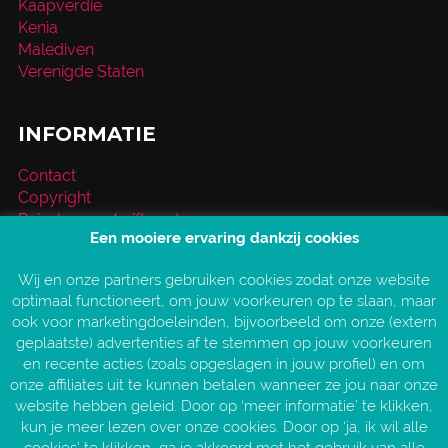
Kaapverdië
Kenia
Malediven
Verenigde Staten
INFORMATIE
Contact
Copyright
Reischeque / giftcard
Een mooiere ervaring dankzij cookies
Over VakantieXperts
Privacy- en cookieverklaring
Wij en onze partners gebruiken cookies zodat onze website
Service en vragen
optimaal functioneert, om jouw voorkeuren op te slaan, maar
Vind jouw VakantieXpert
ook voor marketingdoeleinden, bijvoorbeeld om onze (extern
Vacatures
geplaatste) advertenties af te stemmen op jouw voorkeuren
AANGESLOTEN BIJ:
en recente acties (zoals opgeslagen in jouw profiel) en om
onze affiliates uit te kunnen betalen wanneer ze jou naar onze
website hebben geleid. Door op ‘meer informatie’ te klikken,
kun je meer lezen over onze cookies. Door op ‘ja, ik wil alle