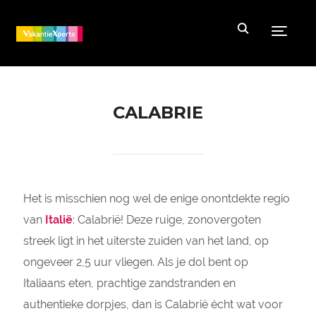
Toggle
CALABRIE
Het is misschien nog wel de enige onontdekte regio
van
Italië
: Calabrië! Deze ruige, zonovergoten
streek ligt in het uiterste zuiden van het land, op
ongeveer 2,5 uur vliegen. Als je dol bent op
Italiaans eten, prachtige zandstranden en
authentieke dorpjes, dan is Calabrië écht wat voor