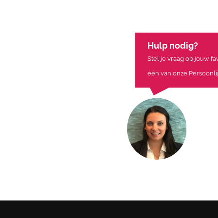
Hulp nodig?
Stel je vraag op jouw f
één van onze Persoonlij