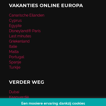
VAKANTIES ONLINE EUROPA
Canarische Eilanden
Cyprus
Egypte
Disneyland® Paris
Last minutes
Griekenland
Italie
Malta
Portugal
Spanje
Turkije
VERDER WEG
Dubai
Kaapverdië
Kenia
Een mooiere ervaring dankzij cookies