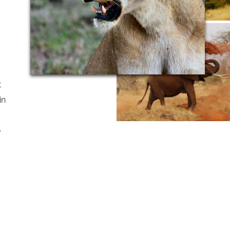
t
in
e