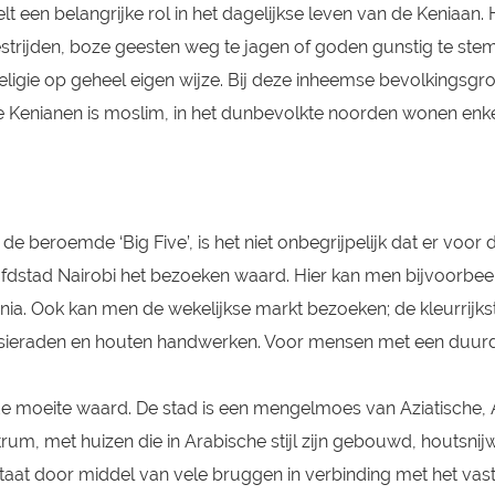
 een belangrijke rol in het dagelijkse leven van de Keniaan. H
strijden, boze geesten weg te jagen of goden gunstig te stem
de religie op geheel eigen wijze. Bij deze inheemse bevolking
 de Kenianen is moslim, in het dunbevolkte noorden wonen e
de beroemde ‘Big Five’, is het niet onbegrijpelijk dat er voor
ofdstad Nairobi het bezoeken waard. Hier kan men bijvoorbeeld
ia. Ook kan men de wekelijkse markt bezoeken; de kleurrijk
s sieraden en houten handwerken. Voor mensen met een duurd
 moeite waard. De stad is een mengelmoes van Aziatische, A
rum, met huizen die in Arabische stijl zijn gebouwd, houtsnijw
aat door middel van vele bruggen in verbinding met het vast