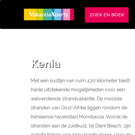
ZOEK EN BOEK
Kenia
Met een kustlijn van ruim 430 kilometer biedt
Kenia uitstekende mogelijkheden voor een
welverdiende strandvakantie. De mooiste
stranden van Oost-Afrika liggen rondom de
Keniaanse havenstad Mombassa. Vooral de
stranden aan de zuidkust, bij Diani Beach, zijn
geliefd tijdens een zonvakantie Kenia. Voor de