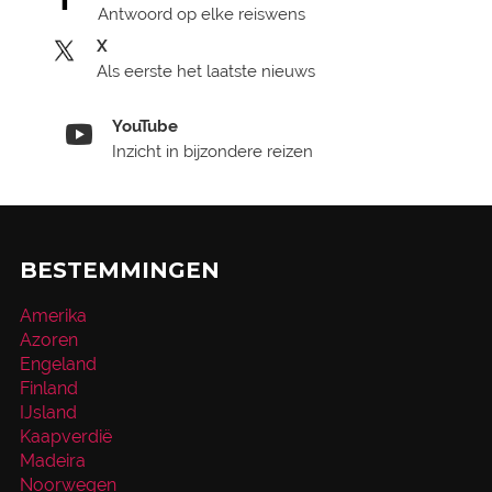
Antwoord op elke reiswens
X
Als eerste het laatste nieuws
YouTube
Inzicht in bijzondere reizen
BESTEMMINGEN
Amerika
Azoren
Engeland
Finland
IJsland
Kaapverdië
Madeira
Noorwegen