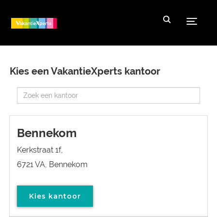
Toggle
Kies een VakantieXperts kantoor
Bennekom
Kerkstraat 1f,
6721 VA, Bennekom
Kies kantoor