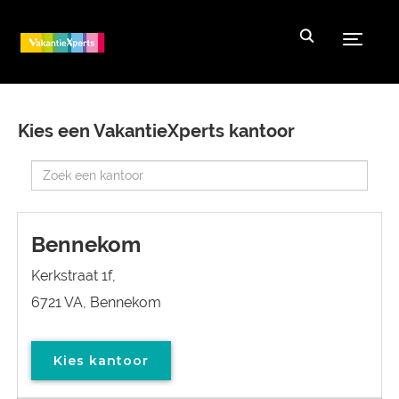
Toggle
Kies een VakantieXperts kantoor
Bennekom
Kerkstraat 1f,
6721 VA, Bennekom
Kies kantoor