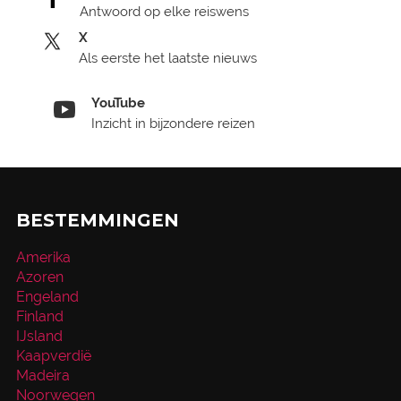
Antwoord op elke reiswens
X
Als eerste het laatste nieuws
YouTube
Inzicht in bijzondere reizen
BESTEMMINGEN
Amerika
Azoren
Engeland
Finland
IJsland
Kaapverdië
Madeira
Noorwegen