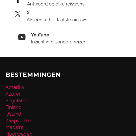
Antwoord op elke reiswens
X
Als eerste het laatste nieuws
YouTube
Inzicht in bijzondere reizen
BESTEMMINGEN
Amerika
Azoren
Engeland
Finland
IJsland
Kaapverdië
Madeira
Noorwegen