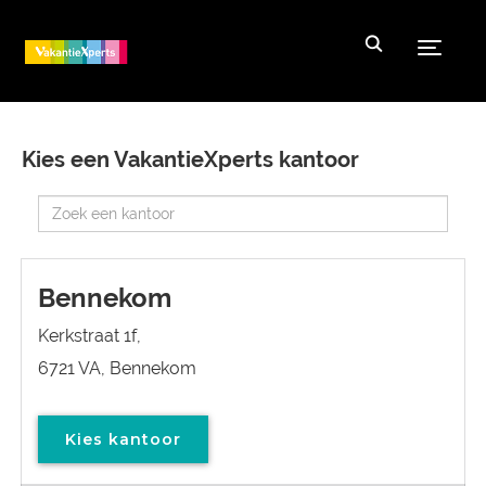
Toggle
Kies een VakantieXperts kantoor
Bennekom
Kerkstraat 1f,
6721 VA, Bennekom
Kies kantoor