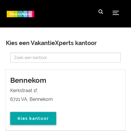
Toggle
Kies een VakantieXperts kantoor
Bennekom
Kerkstraat 1f,
6721 VA, Bennekom
Kies kantoor