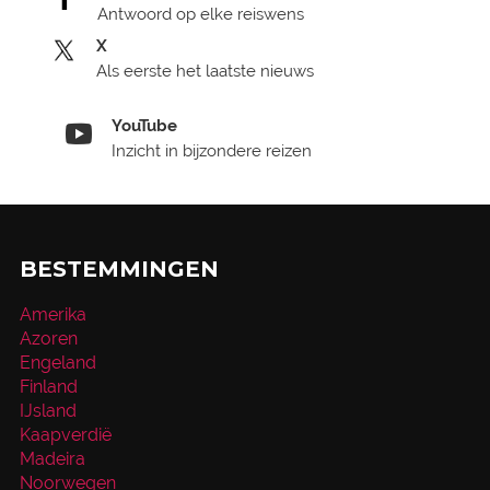
Antwoord op elke reiswens
X
Als eerste het laatste nieuws
YouTube
Inzicht in bijzondere reizen
BESTEMMINGEN
Amerika
Azoren
Engeland
Finland
IJsland
Kaapverdië
Madeira
Noorwegen