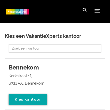
Toggle
Kies een VakantieXperts kantoor
Bennekom
Kerkstraat 1f,
6721 VA, Bennekom
Kies kantoor