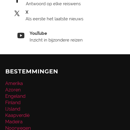
Antwoord op elke reiswens
X
Als eerste het laatste nieuws
YouTube
Inzicht in bijzondere reizen
BESTEMMINGEN
Amerika
Azoren
Engeland
Finland
IJsland
Kaapverdië
Madeira
Noorwegen