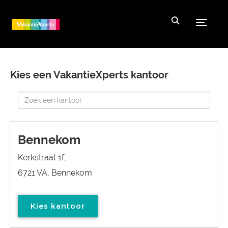
Toggle
Kies een VakantieXperts kantoor
Bennekom
Kerkstraat 1f,
6721 VA, Bennekom
Kies kantoor