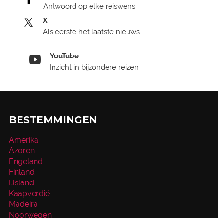
Antwoord op elke reiswens
X
Als eerste het laatste nieuws
YouTube
Inzicht in bijzondere reizen
BESTEMMINGEN
Amerika
Azoren
Engeland
Finland
IJsland
Kaapverdië
Madeira
Noorwegen