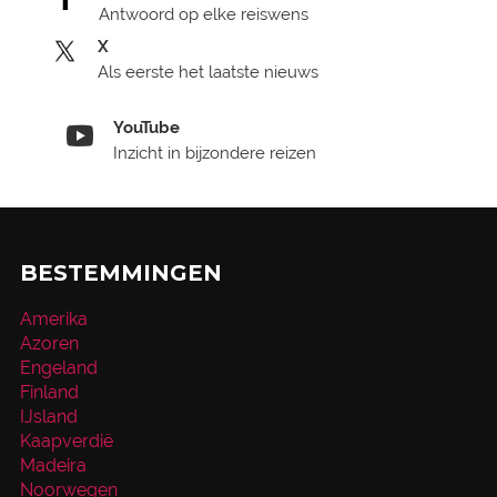
Antwoord op elke reiswens
X
Als eerste het laatste nieuws
YouTube
Inzicht in bijzondere reizen
BESTEMMINGEN
Amerika
Azoren
Engeland
Finland
IJsland
Kaapverdië
Madeira
Noorwegen