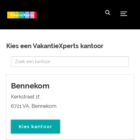
Toggle
Kies een VakantieXperts kantoor
Bennekom
Kerkstraat 1f,
6721 VA, Bennekom
Kies kantoor