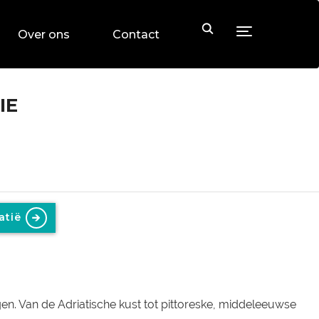
Toggle sideb
Over ons
Contact
IE
atië
en. Van de Adriatische kust tot pittoreske, middeleeuwse