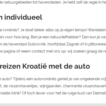
e natuurgebieden tot havensteden. Je hebt zelf de regie in h
n individueel
e rondreis? Je doet lekker alles op je eigen tempo! Wandelen
gt en voor hoe lang. Ben je een natuurliefhebber? Dan kun je
n de havenstad Dubrovnik, hoofdstad Zagreb of in pittoreske 
ze pagina of neem contact met ons op: wij zoeken graag de re
reizen Kroatië met de auto
auto? Tijdens een autorondreis geniet je van ongekende vrijhe
, de vissershaventjes, wijngaarden, charmante vissershavent
roeide Istrië? Of toch liever voor het de ruige kust van Dalmati