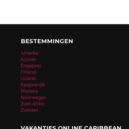
BESTEMMINGEN
Amerika
Azoren
Engeland
Finland
IJsland
Kaapverdië
Madeira
Noorwegen
Zuid-Afrika
Zweden
VAKANTIES ONLINE CARIBBEAN