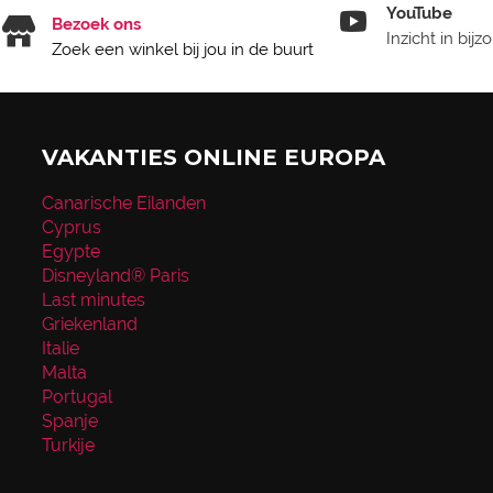
YouTube
Bezoek ons
Inzicht in bij
Zoek een winkel bij jou in de buurt
VAKANTIES ONLINE EUROPA
Canarische Eilanden
Cyprus
Egypte
Disneyland® Paris
Last minutes
Griekenland
Italie
Malta
Portugal
Spanje
Turkije