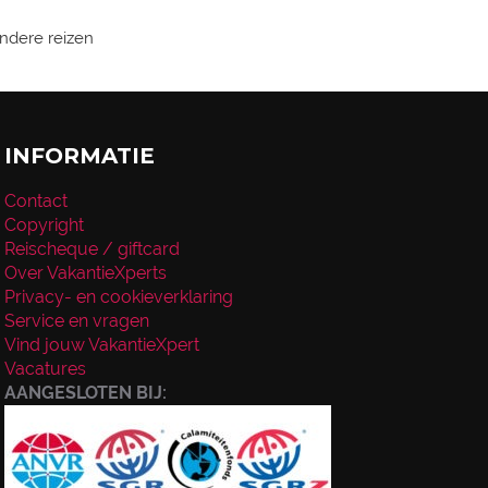
zondere reizen
INFORMATIE
Contact
Copyright
Reischeque / giftcard
Over VakantieXperts
Privacy- en cookieverklaring
Service en vragen
Vind jouw VakantieXpert
Vacatures
AANGESLOTEN BIJ: