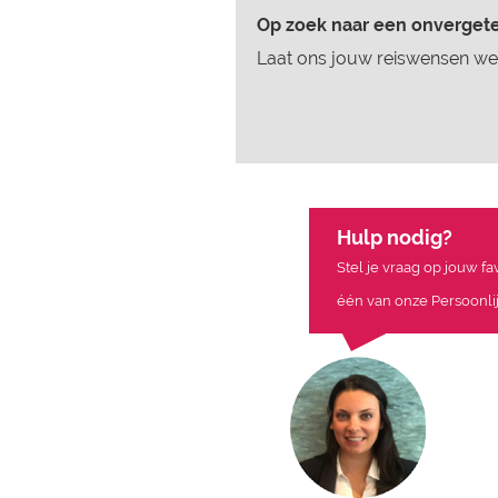
Op zoek naar een onvergetel
Laat ons jouw reiswensen wet
Hulp nodig?
Stel je vraag op jouw f
één van onze Persoonlij