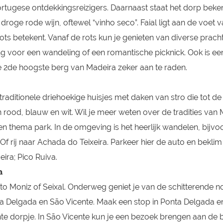
rtugese ontdekkingsreizigers. Daarnaast staat het dorp bek
droge rode wijn, oftewel “vinho seco”. Faial ligt aan de voet 
ts betekent. Vanaf de rots kun je genieten van diverse prach
ng voor een wandeling of een romantische picknick. Ook is ee
e 2de hoogste berg van Madeira zeker aan te raden.
traditionele driehoekige huisjes met daken van stro die tot d
n rood, blauw en wit. Wil je meer weten over de tradities van
en thema park. In de omgeving is het heerlijk wandelen, bijv
f rij naar Achada do Teixeira. Parkeer hier de auto en beklim
ira; Pico Ruiva.
a
orto Moniz of Seixal. Onderweg geniet je van de schitterende 
a Delgada en São Vicente. Maak een stop in Ponta Delgada en
ante dorpje. In São Vicente kun je een bezoek brengen aan de 