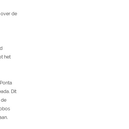
 over de
rd
t het
 Ponta
ada. Dit
 de
Lobos
eaan.