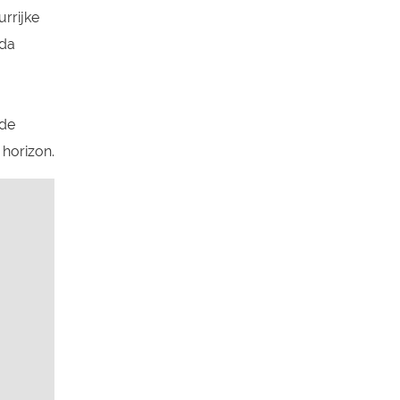
urrijke
ada
 de
 horizon.