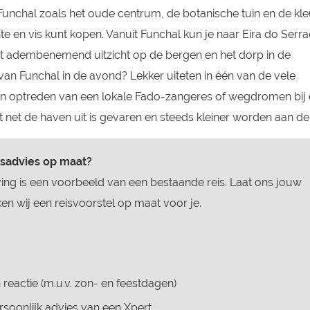
 Funchal zoals het oude centrum, de botanische tuin en de kle
nte en vis kunt kopen. Vanuit Funchal kun je naar Eira do Serr
het adembenemend uitzicht op de bergen en het dorp in de
van Funchal in de avond? Lekker uiteten in één van de vele
een optreden van een lokale Fado-zangeres of wegdromen bij
at net de haven uit is gevaren en steeds kleiner worden aan de
isadvies op maat?
ing is een voorbeeld van een bestaande reis. Laat ons jouw
n wij een reisvoorstel op maat voor je.
 reactie (m.u.v. zon- en feestdagen)
soonlijk advies van een Xpert