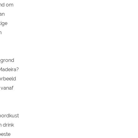
end om
van
tige
n
e grond
 Madeira?
oorbeeld
 vanaf
noordkust
 drink
beste