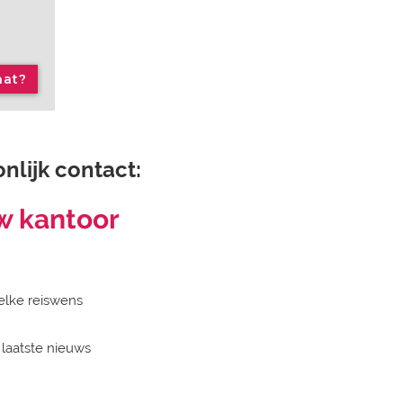
aat?
nlijk contact:
w kantoor
elke reiswens
 laatste nieuws