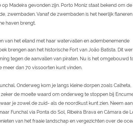
 op Madeira gevonden zijn. Porto Moniz staat bekend om de
mde, zwembaden. Vanaf de zwembaden is het heerlijk flaneren
ne haven brengt.
en van het eiland met haar watervallen en adembenemende
oek brengen aan het historische Fort van João Batista. Dit we
ing tegen de aanvallen van piraten. Nu is het omgebouwd to
 meer dan 70 vissoorten kunt vinden.
Funchal. Onderweg kom je langs kleine dorpen zoals Calheta,
 is zeker de moeite waard om onderweg te stoppen bij Encume
 waar je zowel de zuid- als de noordkust kunt zien. Neem aan
naar Funchal via Ponta do Sol, Ribeira Brava en Câmara de 
nieten van het fraaie landschap en vergezichten over de oc