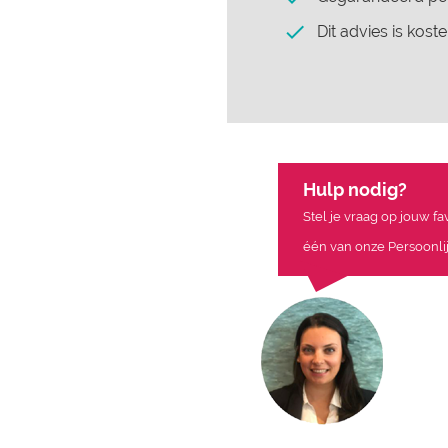
Dit advies is koste
Hulp nodig?
Stel je vraag op jouw f
één van onze Persoonlij