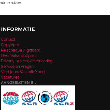
zondere reizen
INFORMATIE
Contact
Copyright
Reischeque / giftcard
Over VakantieXperts
Privacy- en cookieverklaring
Service en vragen
Vind jouw VakantieXpert
Vacatures
AANGESLOTEN BIJ: