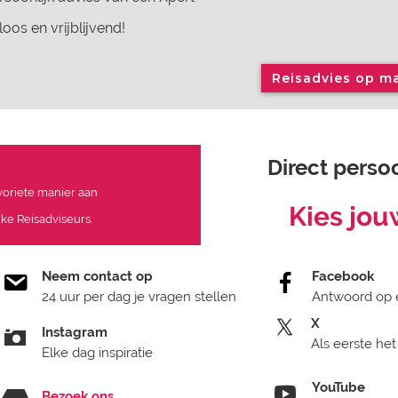
loos en vrijblijvend!
Reisadvies op m
Direct persoo
avoriete manier aan
Kies jou
ke Reisadviseurs.
Neem contact op
Facebook
24 uur per dag je vragen stellen
Antwoord op 
X
Instagram
Als eerste het
Elke dag inspiratie
YouTube
Bezoek ons