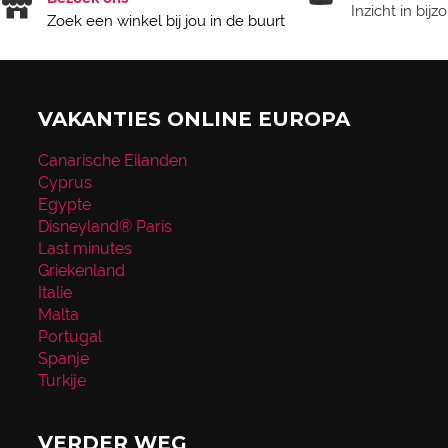
Inzicht in bij
Zoek een winkel bij jou in de buurt
VAKANTIES ONLINE EUROPA
Canarische Eilanden
Cyprus
Egypte
Disneyland® Paris
Last minutes
Griekenland
Italie
Malta
Portugal
Spanje
Turkije
VERDER WEG