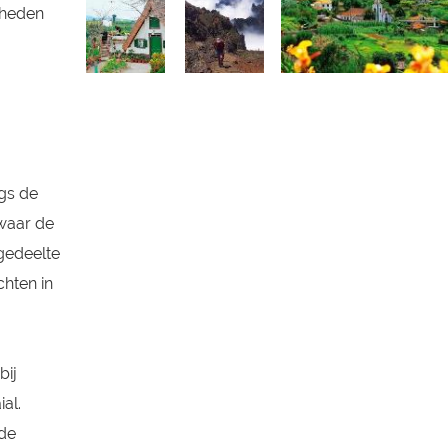
kheden
ngs de
 waar de
 gedeelte
chten in
bij
al.
 de