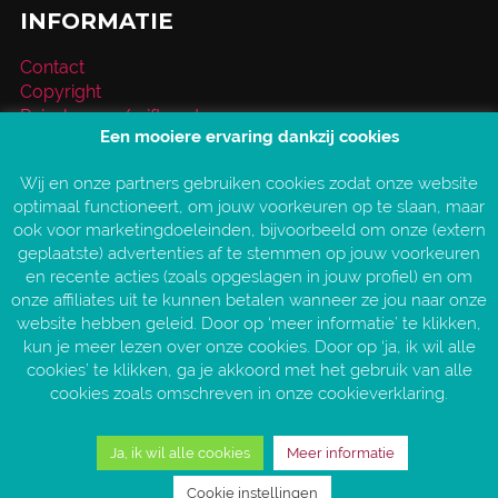
INFORMATIE
Contact
Copyright
Reischeque / giftcard
Een mooiere ervaring dankzij cookies
Over VakantieXperts
Privacy- en cookieverklaring
Wij en onze partners gebruiken cookies zodat onze website
Service en vragen
optimaal functioneert, om jouw voorkeuren op te slaan, maar
Vind jouw VakantieXpert
ook voor marketingdoeleinden, bijvoorbeeld om onze (extern
Vacatures
geplaatste) advertenties af te stemmen op jouw voorkeuren
AANGESLOTEN BIJ:
en recente acties (zoals opgeslagen in jouw profiel) en om
onze affiliates uit te kunnen betalen wanneer ze jou naar onze
website hebben geleid. Door op ‘meer informatie’ te klikken,
kun je meer lezen over onze cookies. Door op ‘ja, ik wil alle
cookies’ te klikken, ga je akkoord met het gebruik van alle
cookies zoals omschreven in onze cookieverklaring.
Ja, ik wil alle cookies
Meer informatie
Copyright © 2026 VakantieXperts
Cookie instellingen