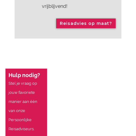
vrijblijvend!
Reisadvies op maat?
Hulp nodig?
Stel je vraag op
jouw favoriete
manier aan één
van onze
Persoonlijke
Reisadviseurs.