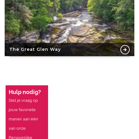
The Great Glen Way
Hulp nodig?
Stel je vraag op
jouw favoriete
manier aan één
van onze
Persoonlijke