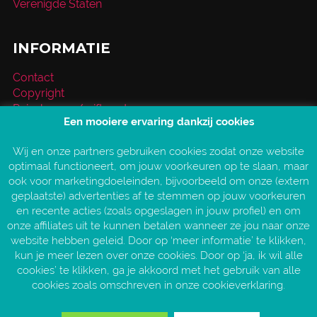
Verenigde Staten
INFORMATIE
Contact
Copyright
Reischeque / giftcard
Een mooiere ervaring dankzij cookies
Over VakantieXperts
Privacy- en cookieverklaring
Wij en onze partners gebruiken cookies zodat onze website
Service en vragen
optimaal functioneert, om jouw voorkeuren op te slaan, maar
Vind jouw VakantieXpert
ook voor marketingdoeleinden, bijvoorbeeld om onze (extern
Vacatures
geplaatste) advertenties af te stemmen op jouw voorkeuren
AANGESLOTEN BIJ:
en recente acties (zoals opgeslagen in jouw profiel) en om
onze affiliates uit te kunnen betalen wanneer ze jou naar onze
website hebben geleid. Door op ‘meer informatie’ te klikken,
kun je meer lezen over onze cookies. Door op ‘ja, ik wil alle
cookies’ te klikken, ga je akkoord met het gebruik van alle
cookies zoals omschreven in onze cookieverklaring.