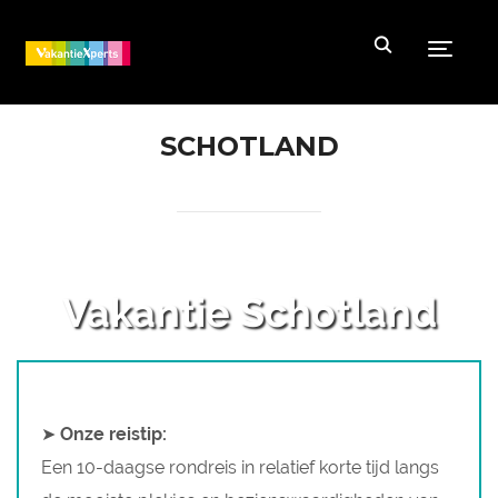
Toggle
SCHOTLAND
Vakantie Schotland
➤
Onze reistip:
Een 10-daagse rondreis in relatief korte tijd langs