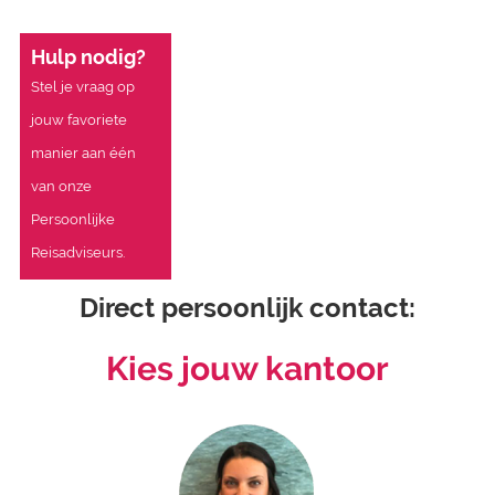
Hulp nodig?
Stel je vraag op
jouw favoriete
manier aan één
van onze
Persoonlijke
Reisadviseurs.
Direct persoonlijk contact:
Kies jouw kantoor