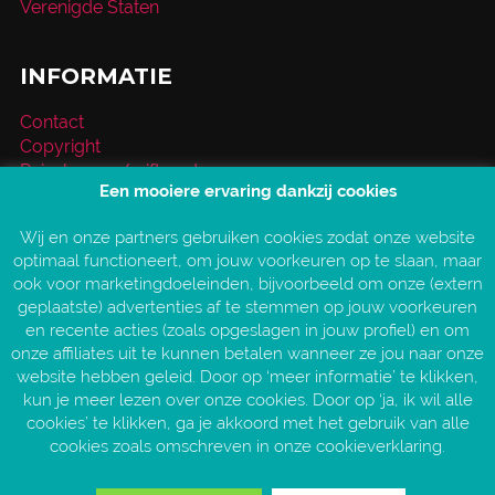
Verenigde Staten
INFORMATIE
Contact
Copyright
Reischeque / giftcard
Een mooiere ervaring dankzij cookies
Over VakantieXperts
Privacy- en cookieverklaring
Wij en onze partners gebruiken cookies zodat onze website
Service en vragen
optimaal functioneert, om jouw voorkeuren op te slaan, maar
Vind jouw VakantieXpert
ook voor marketingdoeleinden, bijvoorbeeld om onze (extern
Vacatures
geplaatste) advertenties af te stemmen op jouw voorkeuren
AANGESLOTEN BIJ:
en recente acties (zoals opgeslagen in jouw profiel) en om
onze affiliates uit te kunnen betalen wanneer ze jou naar onze
website hebben geleid. Door op ‘meer informatie’ te klikken,
kun je meer lezen over onze cookies. Door op ‘ja, ik wil alle
cookies’ te klikken, ga je akkoord met het gebruik van alle
cookies zoals omschreven in onze cookieverklaring.