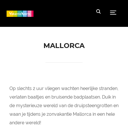
Toggle
MALLORCA
Op slechts 2 uur vliegen wachten heerlijke stranden,
verlaten baaitjes en bruisende badplaatsen. Duik in
de mysterieuze wereld van de druipsteengrotten en
waan je tijdens je zonvakantie Mallorca in een hele
andere wereld!