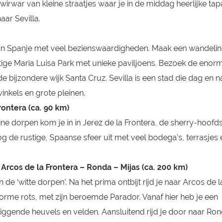
rwar van kleine straatjes waar je in de middag heerlijke tap
aar Sevilla.
an Spanje met veel bezienswaardigheden. Maak een wandelin
tige Maria Luisa Park met unieke paviljoens. Bezoek de enor
e bijzondere wijk Santa Cruz. Sevilla is een stad die dag en n
winkels en grote pleinen.
Frontera (ca. 90 km)
ne dorpen kom je in in Jerez de la Frontera, de sherry-hoofd
 de rustige, Spaanse sfeer uit met veel bodega’s, terrasjes 
 Arcos de la Frontera – Ronda – Mijas (ca. 200 km)
 de ‘witte dorpen’. Na het prima ontbijt rijd je naar Arcos de l
rme rots, met zijn beroemde Parador. Vanaf hier heb je een
liggende heuvels en velden. Aansluitend rijd je door naar Ron