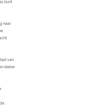
as kunt
g naar
me
acht
stad van
en kleine
a
da,