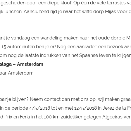
gescheiden door een diepe kloof. Op één de vele terrasjes v
ijk lunchen. Aansluitend rijd je naar het witte dorp Mijas voor 
unt je vandaag een wandeling maken naar het oude dorpje Mi
n 15 autominuten ben je er! Nog een aanrader: een bezoek aa
 om nog de laatste indrukken van het Spaanse leven te krijgen
Malaga – Amsterdam
 naar Amsterdam.
 Spanje blijven? Neem contact dan met ons op, wij maken gra
e in de periode 4/5/2018 tot en met 12/5/2018 in Jerez de la F
nd Prix en Feria in het 100 km zuidelijker gelegen Algeciras ver