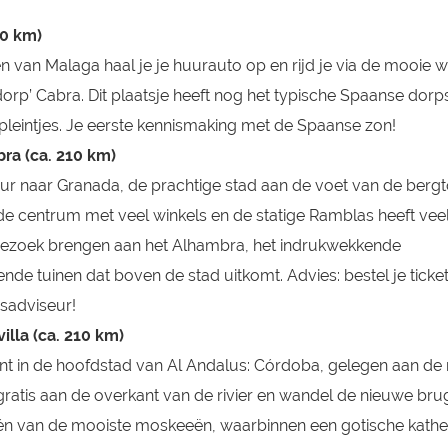
10 km)
 van Malaga haal je je huurauto op en rijd je via de mooie 
dorp’ Cabra. Dit plaatsje heeft nog het typische Spaanse dorp
 pleintjes. Je eerste kennismaking met de Spaanse zon!
ra (ca. 210 km)
1,5 uur naar Granada, de prachtige stad aan de voet van de ber
e centrum met veel winkels en de statige Ramblas heeft veel
n bezoek brengen aan het Alhambra, het indrukwekkende
nde tuinen dat boven de stad uitkomt. Advies: bestel je ticke
isadviseur!
illa (ca. 210 km)
bent in de hoofdstad van Al Andalus: Córdoba, gelegen aan de r
 gratis aan de overkant van de rivier en wandel de nieuwe bru
n van de mooiste moskeeën, waarbinnen een gotische kathed