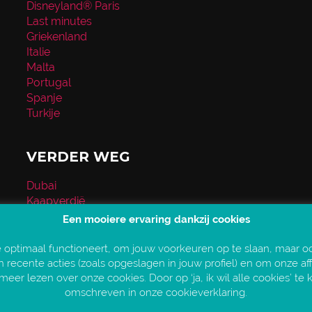
Disneyland® Paris
Last minutes
Griekenland
Italie
Malta
Portugal
Spanje
Turkije
VERDER WEG
Dubai
Kaapverdië
Kenia
Een mooiere ervaring dankzij cookies
Malediven
Verenigde Staten
e optimaal functioneert, om jouw voorkeuren op te slaan, maar o
recente acties (zoals opgeslagen in jouw profiel) en om onze aff
meer lezen over onze cookies. Door op ‘ja, ik wil alle cookies’ te 
omschreven in onze cookieverklaring.