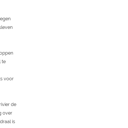
wegen
sleven
gtoppen
 te
ts voor
ivier de
g over
raal is