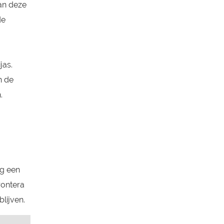
an deze
de
jas.
n de
.
ag een
rontera
blijven.