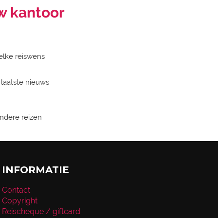
w kantoor
elke reiswens
 laatste nieuws
zondere reizen
INFORMATIE
Contact
Copyright
Reischeque / giftcard