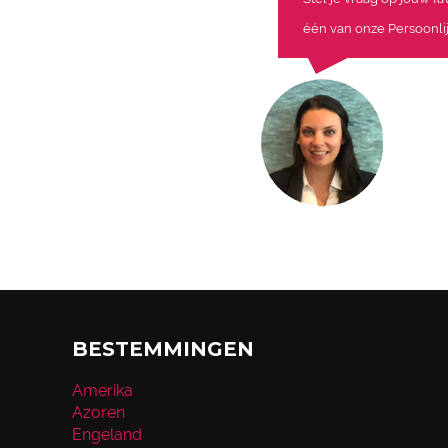
één van onze Persoonlij
BESTEMMINGEN
Amerika
Azoren
Engeland