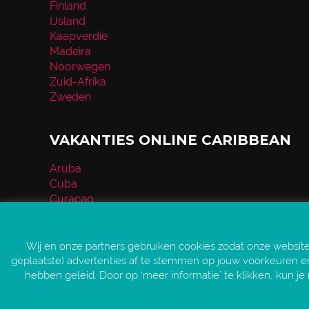
Finland
IJsland
Kaapverdië
Madeira
Noorwegen
Zuid-Afrika
Zweden
VAKANTIES ONLINE CARIBBEAN
Aruba
Cuba
Curaçao
Dominicaanse Republiek
Mexico
Jamaica
Wij en onze partners gebruiken cookies zodat onze websit
geplaatste) advertenties af te stemmen op jouw voorkeuren en 
hebben geleid. Door op ‘meer informatie’ te klikken, kun je 