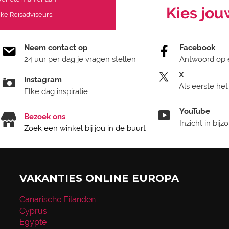
Kies jou
ke Reisadviseurs.
Neem contact op
Facebook
24 uur per dag je vragen stellen
Antwoord op 
X
Instagram
Als eerste het
Elke dag inspiratie
YouTube
Bezoek ons
Inzicht in bij
Zoek een winkel bij jou in de buurt
VAKANTIES ONLINE EUROPA
Canarische Eilanden
Cyprus
Egypte