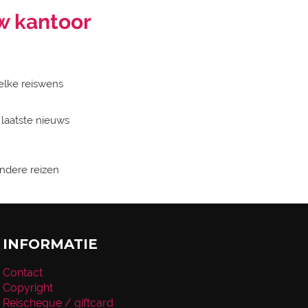
w kantoor
elke reiswens
 laatste nieuws
zondere reizen
INFORMATIE
Contact
Copyright
Reischeque / giftcard