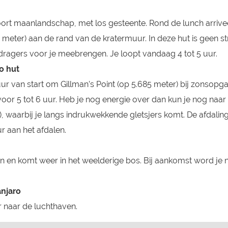
soort maanlandschap, met los gesteente. Rond de lunch arrivee
 meter) aan de rand van de kratermuur. In deze hut is geen 
 dragers voor je meebrengen. Je loopt vandaag 4 tot 5 uur.
o hut
ur van start om Gillman’s Point (op 5.685 meter) bij zonsopg
rvoor 5 tot 6 uur. Heb je nog energie over dan kun je nog naa
, waarbij je langs indrukwekkende gletsjers komt. De afdalin
ur aan het afdalen.
en en komt weer in het weelderige bos. Bij aankomst word je n
anjaro
er naar de luchthaven.