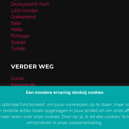
Disneyland® Paris
Last minutes
Griekenland
Italie
Malta
Portugal
Spanje
Turkije
VERDER WEG
Dubai
Kaapverdië
Kenia
Een mooiere ervaring dankzij cookies
Malediven
Verenigde Staten
e optimaal functioneert, om jouw voorkeuren op te slaan, maar o
recente acties (zoals opgeslagen in jouw profiel) en om onze aff
meer lezen over onze cookies. Door op ‘ja, ik wil alle cookies’ te 
omschreven in onze cookieverklaring.