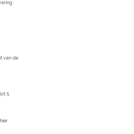
rvaring
et van de
tot 5
hier