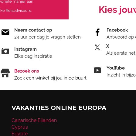
avoriete manier aan
Kies jou
ke Reisadviseurs.
Neem contact op
Facebook
24 uur per dag je vragen stellen
Antwoord op 
X
Instagram
Als eerste het
Elke dag inspiratie
YouTube
Bezoek ons
Inzicht in bij
Zoek een winkel bij jou in de buurt
VAKANTIES ONLINE EUROPA
Canarische Eilanden
Cyprus
Egypte