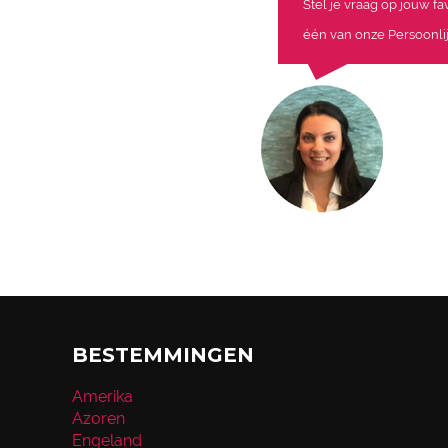
Stel je vraag op jouw f
één van onze Persoonlij
BESTEMMINGEN
Amerika
Azoren
Engeland