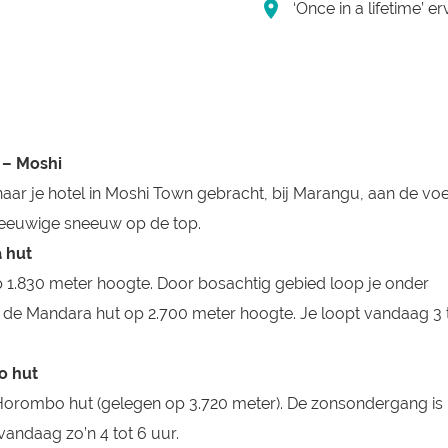
‘Once in a lifetime’ e
 – Moshi
aar je hotel in Moshi Town gebracht, bij Marangu, aan de vo
 eeuwige sneeuw op de top.
a hut
op 1.830 meter hoogte. Door bosachtig gebied loop je onder
 de Mandara hut op 2.700 meter hoogte. Je loopt vandaag 3 
o hut
e Horombo hut (gelegen op 3.720 meter). De zonsondergang is 
 vandaag zo’n 4 tot 6 uur.