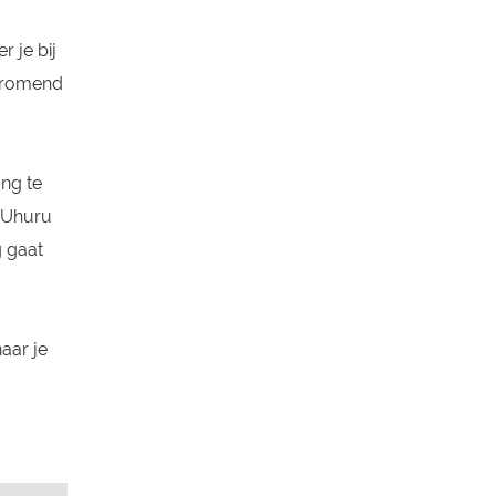
r je bij
stromend
ang te
r Uhuru
g gaat
aar je