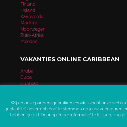
Finland
IJsland
Kaapverdië
Madeira
Noorwegen
Zuid-Afrika
Zweden
VAKANTIES ONLINE CARIBBEAN
Aruba
Cuba
Curaçao
Dominicaanse Republiek
Mexico
Jamaica
Wij en onze partners gebruiken cookies zodat onze websit
geplaatste) advertenties af te stemmen op jouw voorkeuren en 
hebben geleid. Door op ‘meer informatie’ te klikken, kun je 