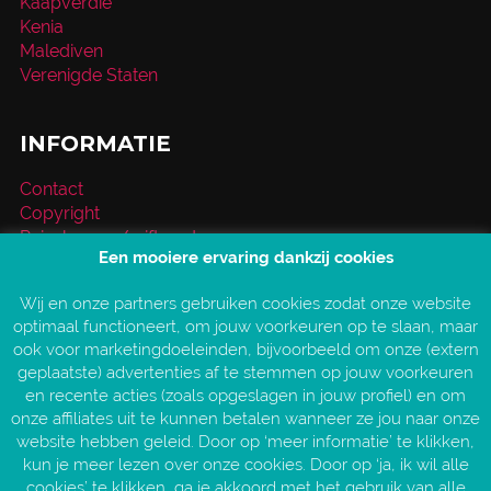
Kaapverdië
Kenia
Malediven
Verenigde Staten
INFORMATIE
Contact
Copyright
Reischeque / giftcard
Een mooiere ervaring dankzij cookies
Over VakantieXperts
Privacy- en cookieverklaring
Wij en onze partners gebruiken cookies zodat onze website
Service en vragen
optimaal functioneert, om jouw voorkeuren op te slaan, maar
Vind jouw VakantieXpert
ook voor marketingdoeleinden, bijvoorbeeld om onze (extern
Vacatures
geplaatste) advertenties af te stemmen op jouw voorkeuren
AANGESLOTEN BIJ:
en recente acties (zoals opgeslagen in jouw profiel) en om
onze affiliates uit te kunnen betalen wanneer ze jou naar onze
website hebben geleid. Door op ‘meer informatie’ te klikken,
kun je meer lezen over onze cookies. Door op ‘ja, ik wil alle
cookies’ te klikken, ga je akkoord met het gebruik van alle