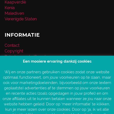
Kaapverdië
Kenia
Malediven
Verenigde Staten
INFORMATIE
Contact
Copyright
Reischeque / giftcard
Een mooiere ervaring dankzij cookies
Over VakantieXperts
Privacy- en cookieverklaring
Wij en onze partners gebruiken cookies zodat onze website
Service en vragen
optimaal functioneert, om jouw voorkeuren op te slaan, maar
Vind jouw VakantieXpert
ook voor marketingdoeleinden, bijvoorbeeld om onze (extern
Vacatures
geplaatste) advertenties af te stemmen op jouw voorkeuren
AANGESLOTEN BIJ:
en recente acties (zoals opgeslagen in jouw profiel) en om
onze affiliates uit te kunnen betalen wanneer ze jou naar onze
website hebben geleid. Door op ‘meer informatie’ te klikken,
kun je meer lezen over onze cookies. Door op ‘ja, ik wil alle