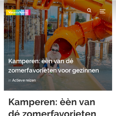
Toggle
Kamperen: èèn van dé
zomerfavorieten voor gezinnen
in
Actieve reizen
Kamperen: èèn van
dé zomerfavorieten