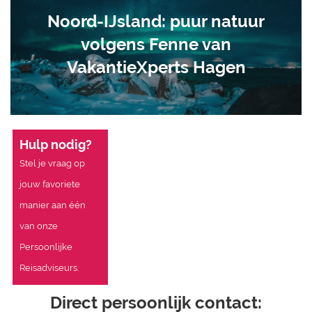
Noord-IJsland: puur natuur
volgens Fenne van
VakantieXperts Hagen
Hulp nodig?
Stel je vraag op
jouw favoriete
manier aan één
van onze
Persoonlijke
Reisadviseurs.
Direct persoonlijk contact: