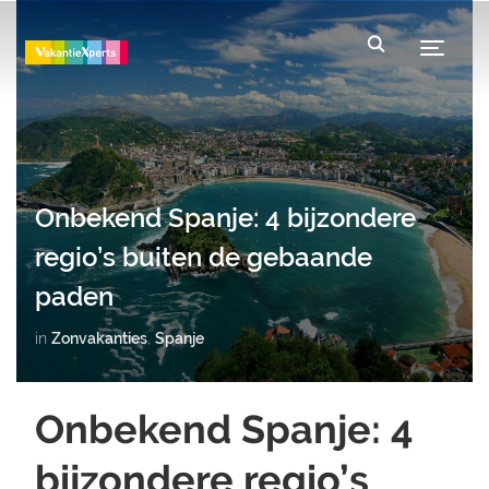
Toggle
Onbekend Spanje: 4 bijzondere
regio’s buiten de gebaande
paden
in
Zonvakanties
,
Spanje
Onbekend Spanje: 4
bijzondere regio’s