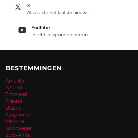
X
Als eerste het laatste nieuws
YouTube
Inzicht in bijzondere reizen
BESTEMMINGEN
Amerika
Azoren
Engeland
Finland
IJsland
Kaapverdië
Madeira
Noorwegen
Zuid-Afrika