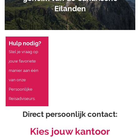
Eilanden
Hulp nodig?
Stel je vraag op
jouw favoriete
manier aan één
van onze
Persoonlijke
Reisadviseurs.
Direct persoonlijk contact:
Kies jouw kantoor