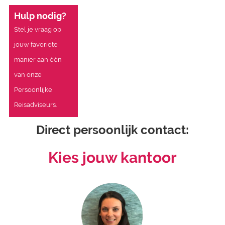
Hulp nodig?
Stel je vraag op
jouw favoriete
manier aan één
van onze
Persoonlijke
Reisadviseurs.
Direct persoonlijk contact:
Kies jouw kantoor