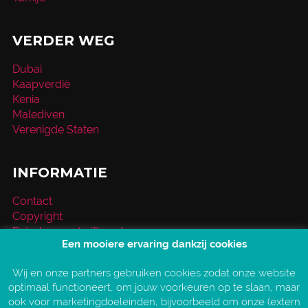
VERDER WEG
Dubai
Kaapverdië
Kenia
Malediven
Verenigde Staten
INFORMATIE
Contact
Copyright
Reischeque / giftcard
Een mooiere ervaring dankzij cookies
Over VakantieXperts
Privacy- en cookieverklaring
Wij en onze partners gebruiken cookies zodat onze website
Service en vragen
optimaal functioneert, om jouw voorkeuren op te slaan, maar
Vind jouw VakantieXpert
ook voor marketingdoeleinden, bijvoorbeeld om onze (extern
Vacatures