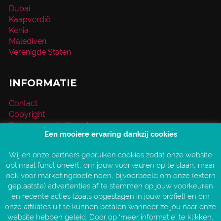
Dubai
Kaapverdië
Kenia
Malediven
Verenigde Staten
INFORMATIE
Contact
Copyright
Reischeque / giftcard
Een mooiere ervaring dankzij cookies
Over VakantieXperts
Privacy- en cookieverklaring
Wij en onze partners gebruiken cookies zodat onze website
Service en vragen
optimaal functioneert, om jouw voorkeuren op te slaan, maar
Vind jouw VakantieXpert
ook voor marketingdoeleinden, bijvoorbeeld om onze (extern
Vacatures
geplaatste) advertenties af te stemmen op jouw voorkeuren
AANGESLOTEN BIJ:
en recente acties (zoals opgeslagen in jouw profiel) en om
onze affiliates uit te kunnen betalen wanneer ze jou naar onze
website hebben geleid. Door op ‘meer informatie’ te klikken,