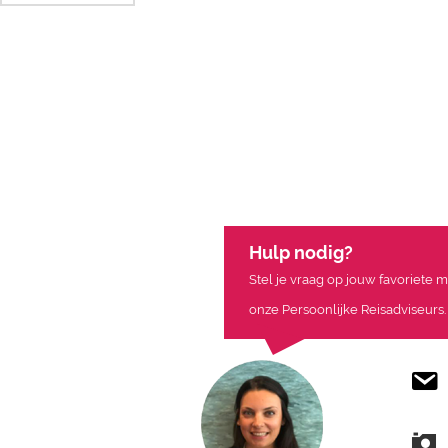
Hulp nodig?
Stel je vraag op jouw favoriete 
onze Persoonlijke Reisadviseurs.