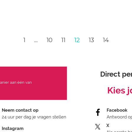
1
…
10
11
12
13
14
Direct pe
manier aan één van
Kies 
Neem contact op
Facebook
24 uur per dag je vragen stellen
Antwoord op
X
Instagram