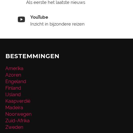
Als eerste het laatste nieuws
YouTube
Inzicht in bijzondere reizen
BESTEMMINGEN
Amerika
Azoren
Engeland
Finland
IJsland
Kaapverdië
Madeira
Noorwegen
Zuid-Afrika
Zweden