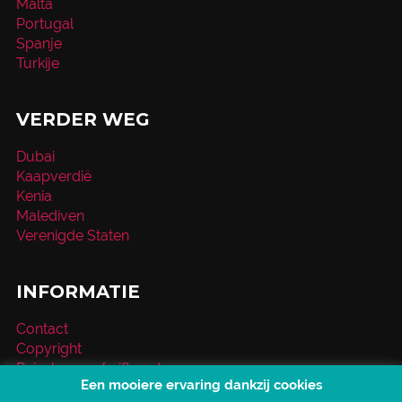
Malta
Portugal
Spanje
Turkije
VERDER WEG
Dubai
Kaapverdië
Kenia
Malediven
Verenigde Staten
INFORMATIE
Contact
Copyright
Reischeque / giftcard
Een mooiere ervaring dankzij cookies
Over VakantieXperts